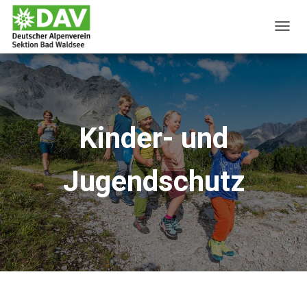
N
A
V
I
G
A
Kinder- und
T
I
Jugendschutz
O
N
U
M
S
C
H
A