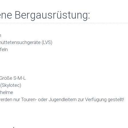
ne Bergausrüstung:
n
hüttetensuchgeräte (LVS)
feln
r Größe S-M-L
 (Skylotec)
rhelme
werden nur Touren- oder Jugendleitern zur Verfügung gestellt!