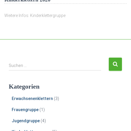
Weitere Infos: Kinderklettergruppe
S
Suchen …
u
c
h
Kategorien
e
n
Erwachsenenklettern
(3)
n
a
Frauengruppe
(1)
c
h
Jugendgruppe
(4)
: